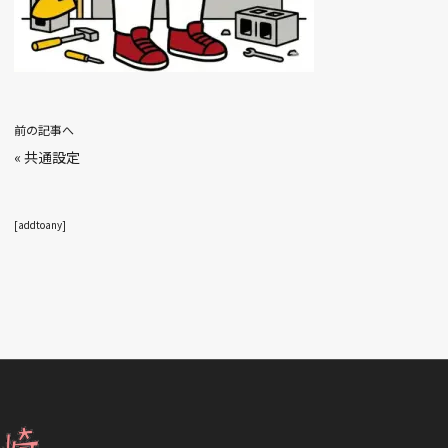
前の記事へ
«
共通設定
[addtoany]