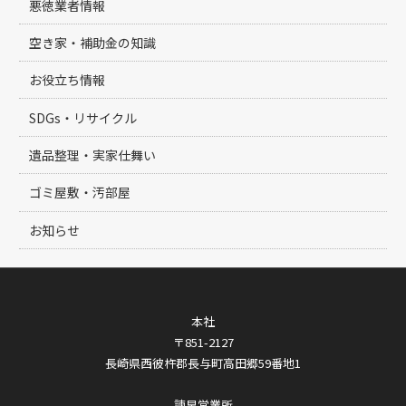
悪徳業者情報
空き家・補助金の知識
お役立ち情報
SDGs・リサイクル
遺品整理・実家仕舞い
ゴミ屋敷・汚部屋
お知らせ
本社
〒851-2127
長崎県西彼杵郡長与町高田郷59番地1
諫早営業所